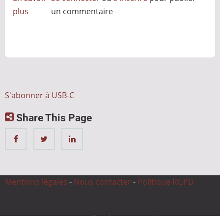
plus
sur
un commentaire
L'Iphone
15
passe
à
l'USB-
C
S'abonner à USB-C
Share This Page
Mentions légales
-
Nous contacter
-
Politique RGPD
© 2026 CnC Expertise, All rights reserved.