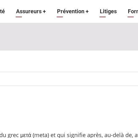
gation
té
Assureurs
+
Prévention
+
Litiges
For
ipale
du grec μετά (meta) et qui signifie après, au-delà de, 