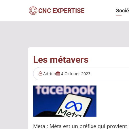
Aller
Navi
CNC EXPERTISE
Socié
au
contenu
princ
principal
Les métavers
Adrien
4 October 2023
Meta : Méta est un préfixe qui provient 