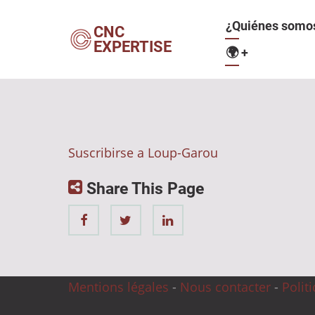
Pasar
Navegació
¿Quiénes somo
al
CNC
EXPERTISE
contenido
🌍
+
principal
principal
Suscribirse a Loup-Garou
Share This Page
Mentions légales
-
Nous contacter
-
Polit