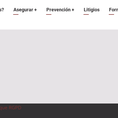
n
s?
Asegurar
+
Prevención
+
Litigios
For
ique RGPD