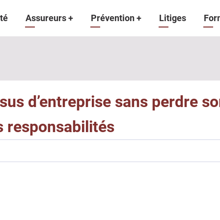
gation
té
Assureurs
+
Prévention
+
Litiges
For
ipale
us d’entreprise sans perdre son
es responsabilités