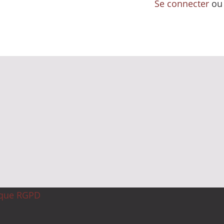
Se connecter
o
ique RGPD