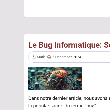
les
processus
d’entreprise
sans
perdre
son
Le Bug Informatique: Se
âme
:
Mathis
3 December 2024
réflexion
sur
la
valeur,
les
Dans notre dernier article, nous avons
risques
la popularisation du terme "bug".
et