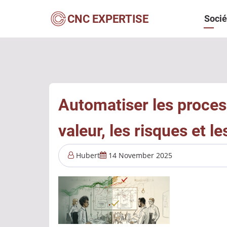
Aller
Navi
CNC EXPERTISE
Socié
au
contenu
princ
principal
Automatiser les process
valeur, les risques et l
Hubert
14 November 2025