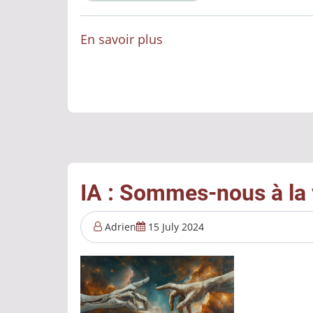
En savoir plus
sur
Le
Bug
Informatique:
Ses
origines
et
son
IA : Sommes-nous à la v
évolution
Adrien
15 July 2024