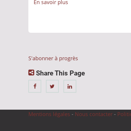
En savoir plus
sur
IA
:
Sommes-
nous
à
la
S'abonner à progrès
veille
de
Share This Page
perdre
le
contrôle
sur
Mentions légales
-
Nous contacter
-
Polit
notre
propre