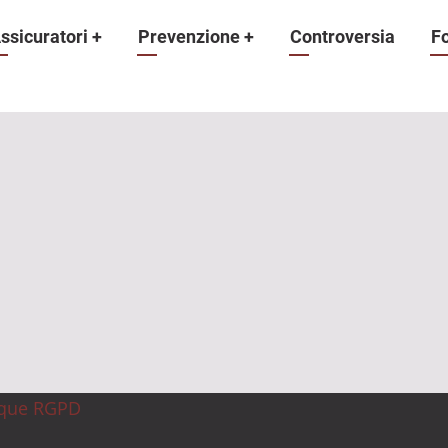
ne
ssicuratori
+
Prevenzione
+
Controversia
F
ique RGPD