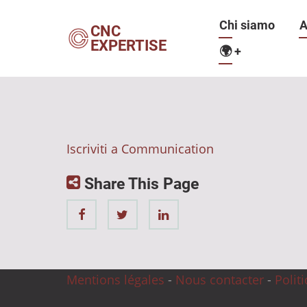
Salta
Navigazio
Chi siamo
A
al
CNC
EXPERTISE
contenuto
🌍
+
principale
principale
Iscriviti a Communication
Share This Page
Mentions légales
-
Nous contacter
-
Polit