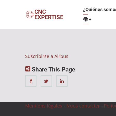
Pasar
Navegació
¿Quiénes somo
al
CNC
EXPERTISE
contenido
🌍
+
principal
principal
Suscribirse a Airbus
Share This Page
Mentions légales
-
Nous contacter
-
Polit