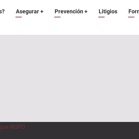
n
s?
Asegurar
+
Prevención
+
Litigios
For
ique RGPD