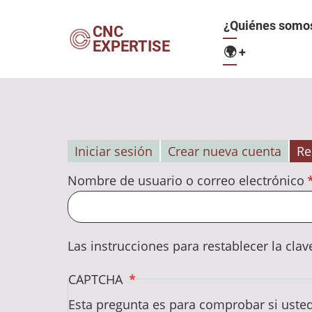
Pasar
Navegació
¿Quiénes somo
al
CNC
EXPERTISE
contenido
🌍
+
principal
principal
Iniciar sesión
Crear nueva cuenta
Re
Solapas
Nombre de usuario o correo electrónico
principales
Las instrucciones para restablecer la clav
CAPTCHA
Esta pregunta es para comprobar si uste