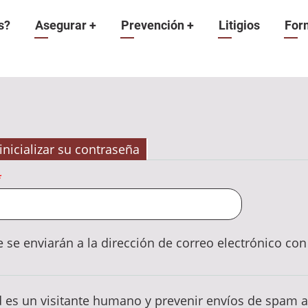
n
s?
Asegurar
+
Prevención
+
Litigios
For
inicializar su contraseña
e se enviarán a la dirección de correo electrónico co
d es un visitante humano y prevenir envíos de spam 