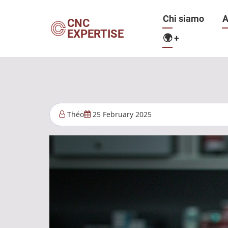
Salta
Navigazio
Chi siamo
A
al
CNC
EXPERTISE
contenuto
🌍
+
principale
principale
Théo
25 February 2025