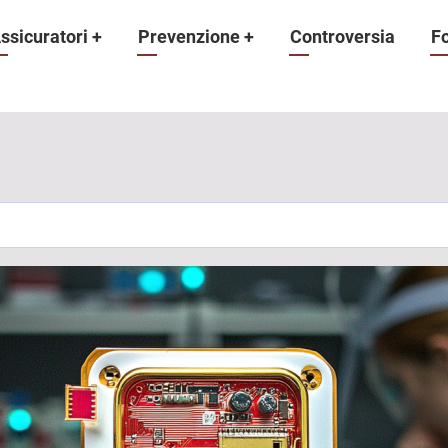
ne
ssicuratori
+
Prevenzione
+
Controversia
F