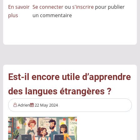
En savoir
Se connecter
ou
s'inscrire
pour publier
plus
sur
un commentaire
L’informatique
quantique,
quelles
conséquences
pour
la
cybersécurité
Est-il encore utile d’apprendre
?
des langues étrangères ?
Adrien
22 May 2024