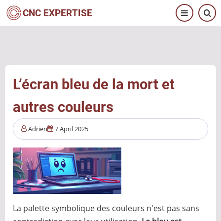
Aller
CNC EXPERTISE
au
contenu
principal
L’écran bleu de la mort et
autres couleurs
Adrien
7 April 2025
La palette symbolique des couleurs n'est pas sans