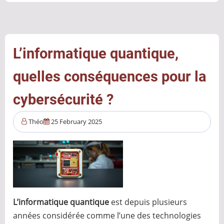
l’an
2000
à
celui
L’informatique quantique,
de
quelles conséquences pour la
2038
:
cybersécurité ?
une
nouvelle
Théo
25 February 2025
bombe
à
retardement
pour
les
systèmes
L’informatique quantique
est depuis plusieurs
Unix
années considérée comme l’une des technologies