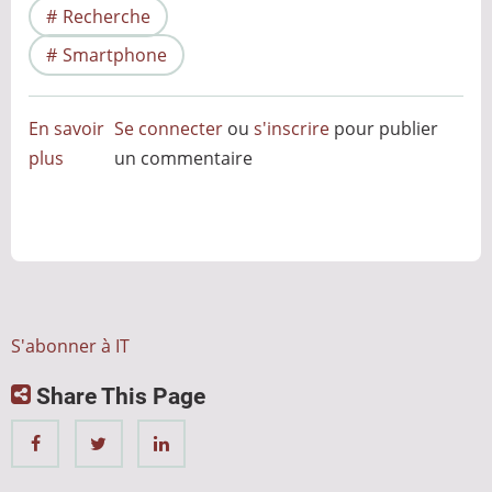
Recherche
Smartphone
En savoir
Se connecter
ou
s'inscrire
pour publier
plus
sur
un commentaire
Est-
il
encore
utile
d’apprendre
des
S'abonner à IT
langues
Share This Page
étrangères
?