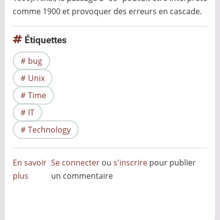
comme 1900 et provoquer des erreurs en cascade.
Étiquettes
bug
Unix
Time
IT
Technology
En savoir
Se connecter
ou
s'inscrire
pour publier
plus
sur
un commentaire
Du
bug
de