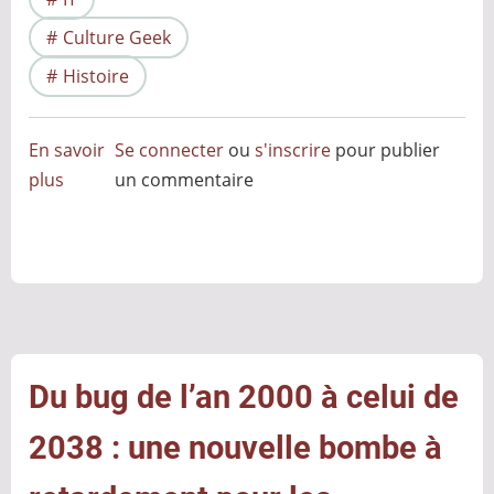
Culture Geek
Histoire
En savoir
Se connecter
ou
s'inscrire
pour publier
plus
sur
un commentaire
L’écran
bleu
de
la
mort
et
autres
Du bug de l’an 2000 à celui de
couleurs
2038 : une nouvelle bombe à