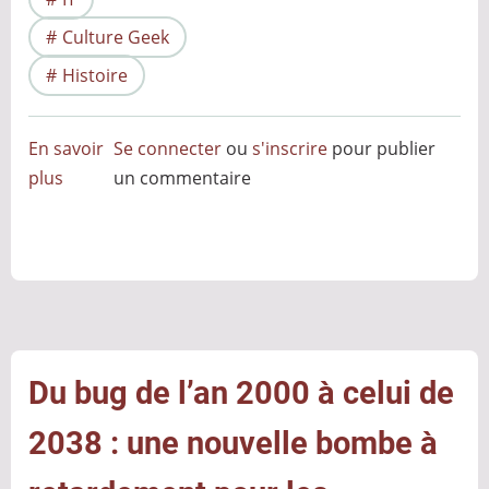
Culture Geek
Histoire
En savoir
Se connecter
ou
s'inscrire
pour publier
plus
sur
un commentaire
L’écran
bleu
de
la
mort
et
autres
Du bug de l’an 2000 à celui de
couleurs
2038 : une nouvelle bombe à