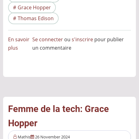
Grace Hopper
Thomas Edison
En savoir
Se connecter
ou
s'inscrire
pour publier
plus
sur
un commentaire
Le
Bug
Informatique:
Ses
origines
et
son
Femme de la tech: Grace
évolution
Hopper
Mathis
26 November 2024