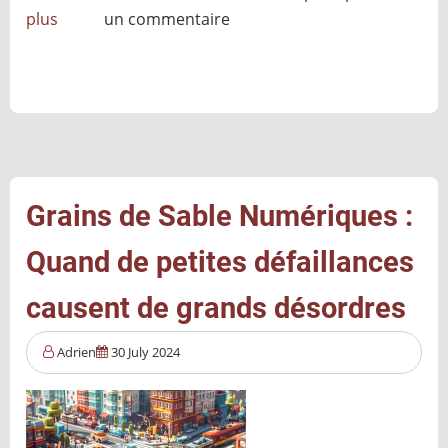
plus
sur
un commentaire
Femme
de
la
tech:
Grace
Hopper
Grains de Sable Numériques :
Quand de petites défaillances
causent de grands désordres
Adrien
30 July 2024