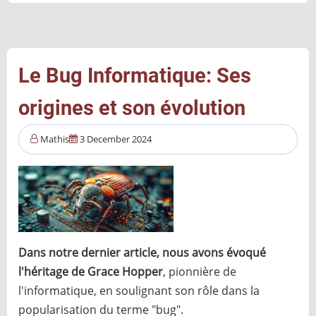
l’an
2000
à
celui
Le Bug Informatique: Ses
de
origines et son évolution
2038
:
Mathis
3 December 2024
une
nouvelle
bombe
à
retardement
pour
Dans notre dernier article, nous avons évoqué
les
l'héritage de Grace Hopper
, pionnière de
systèmes
l'informatique, en soulignant son rôle dans la
Unix
popularisation du terme "bug".