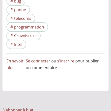
bug
panne
telecoms
programmation
Crowdstrike
Intel
En savoir
Se connecter
ou
s'inscrire
pour publier
plus
sur
un commentaire
Grains
de
Sable
Numériques
:
Quand
S'abonner à bug