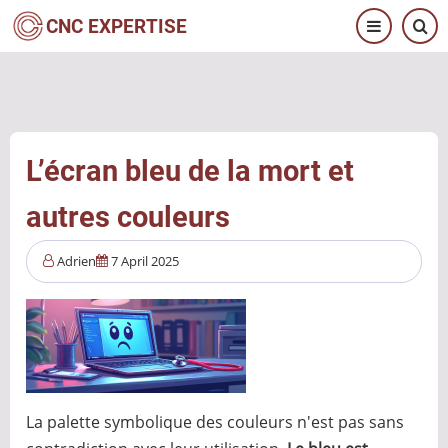
Aller
CNC EXPERTISE
au
contenu
principal
L’écran bleu de la mort et
autres couleurs
Adrien
7 April 2025
La palette symbolique des couleurs n'est pas sans