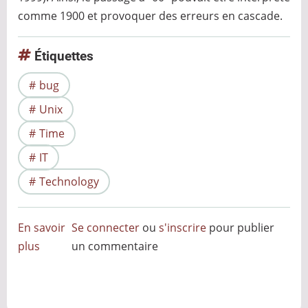
comme 1900 et provoquer des erreurs en cascade.
Étiquettes
bug
Unix
Time
IT
Technology
En savoir
Se connecter
ou
s'inscrire
pour publier
plus
sur
un commentaire
Du
bug
de