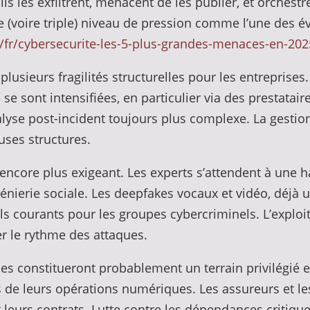
ils les exfiltrent, menacent de les publier, et orche
 (voire triple) niveau de pression comme l’une des é
/fr/cybersecurite-les-5-plus-grandes-menaces-en-202
lusieurs fragilités structurelles pour les entreprise
e sont intensifiées, en particulier via des prestataire
nalyse post-incident toujours plus complexe. La gestion
ses structures.
encore plus exigeant. Les experts s’attendent à une h
énierie sociale. Les deepfakes vocaux et vidéo, déjà 
ls courants pour les groupes cybercriminels. L’exploi
r le rythme des attaques.
es constitueront probablement un terrain privilégié 
s de leurs opérations numériques. Les assureurs et le
 leurs contrats. Lutte contre les dépendances critique