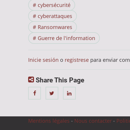
cybersécurité
cyberattaques
Ransomwares
Guerre de l'information
Inicie sesión
o
registrese
para enviar com
Share This Page
Mentions légales
-
Nous contacter
-
Polit