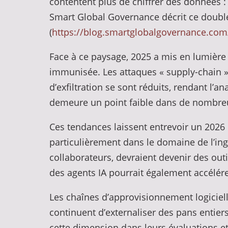
contentent plus de chiffrer des données : 
Smart Global Governance décrit ce double
(
https://blog.smartglobalgovernance.com
Face à ce paysage, 2025 a mis en lumière p
immunisée. Les attaques « supply-chain » s
d’exfiltration se sont réduits, rendant l’a
demeure un point faible dans de nombreu
Ces tendances laissent entrevoir un 2026 
particulièrement dans le domaine de l’ing
collaborateurs, devraient devenir des outi
des agents IA pourrait également accélére
Les chaînes d’approvisionnement logiciell
continuent d’externaliser des pans entier
cette dimension dans leurs évaluations et