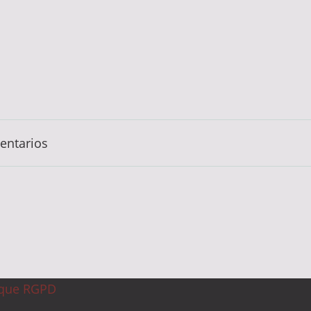
entarios
ique RGPD