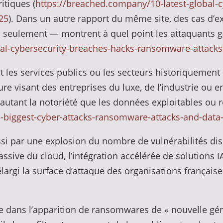
itiques (
https://breached.company/10-latest-global-c
25
). Dans un autre rapport du même site, des cas d’e
 seulement — montrent à quel point les attaquants ga
bal-cybersecurity-breaches-hacks-ransomware-attack
s services publics ou les secteurs historiquement se
e visant des entreprises du luxe, de l’industrie ou en
autant la notoriété que les données exploitables ou 
5-biggest-cyber-attacks-ransomware-attacks-and-data
si par une explosion du nombre de vulnérabilités dis
sive du cloud, l’intégration accélérée de solutions I
argi la surface d’attaque des organisations française
e dans l’apparition de ransomwares de « nouvelle gén