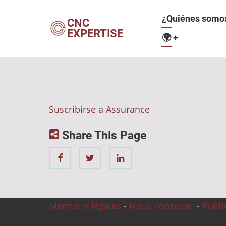
Pasar
Navegació
¿Quiénes somo
al
CNC
EXPERTISE
contenido
🌍
+
principal
principal
Suscribirse a Assurance
Share This Page
Mentions légales
-
Nous contacter
-
Polit