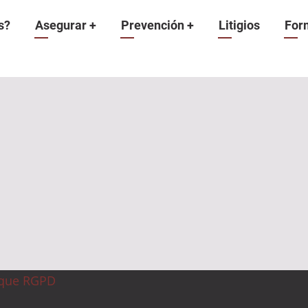
n
s?
Asegurar
+
Prevención
+
Litigios
For
ique RGPD