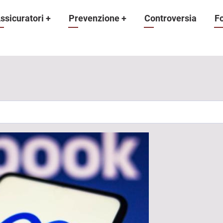
ne
ssicuratori
+
Prevenzione
+
Controversia
F