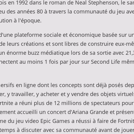
fois en 1992 dans le roman de Neal Stephenson, le sa
u des années 80 à travers la communauté du jeu avec 
lution à l'époque.
er d'une plateforme sociale et économique basée sur 
le de leurs créations et sont libres de construire eux-
un énorme buzz médiatique lors de sa sortie avec 21,
ectent au moins 1 fois par jour sur Second Life même
rsifs en ligne dont les concepts sont déjà posés de
er, y travailler, y acheter et y vendre des objets virt
rtnite a réuni plus de 12 millions de spectateurs pour
alement accueilli un concert d'Ariana Grande et prés
 du jeu video Epic Games a réussi à faire de Fortnite,
e temps à discuter avec sa communauté avant de joue