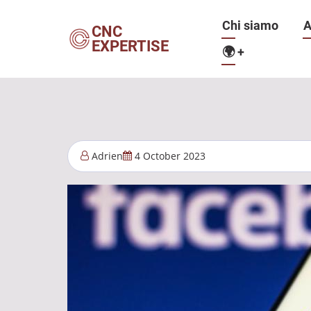
Salta
Navigazio
Chi siamo
A
al
CNC
EXPERTISE
contenuto
🌍
+
principale
principale
Adrien
4 October 2023