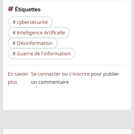
Étiquettes
cybersécurité
Intelligence Artificelle
Désinformation
Guerre de l'information
En savoir
Se connecter
ou
s'inscrire
pour publier
plus
sur
un commentaire
Et
si
nous
signions
nos
images