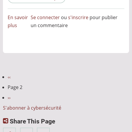
En savoir
Se connecter
ou
s'inscrire
pour publier
plus
sur
un commentaire
Diviser
l’atome
des
emails
:
une
Pagination
Page
‹‹
menace
précédente
Page 2
insidieuse
pour
Page
››
la
suivante
S'abonner à cybersécurité
cybersécurité
Share This Page