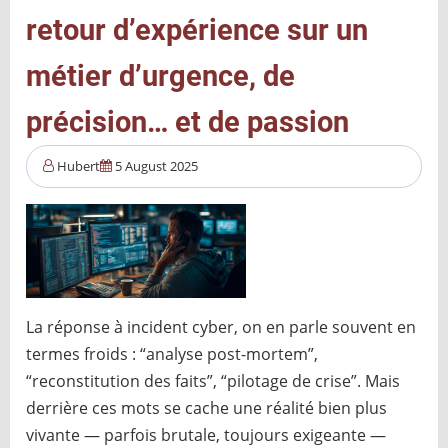
une
retour d’expérience sur un
chaîne
de
métier d’urgence, de
confiance
:
précision… et de passion
retour
sur
Hubert
5 August 2025
l’affaire
Nx
La réponse à incident cyber, on en parle souvent en
termes froids : “analyse post-mortem”,
“reconstitution des faits”, “pilotage de crise”. Mais
derrière ces mots se cache une réalité bien plus
vivante — parfois brutale, toujours exigeante —