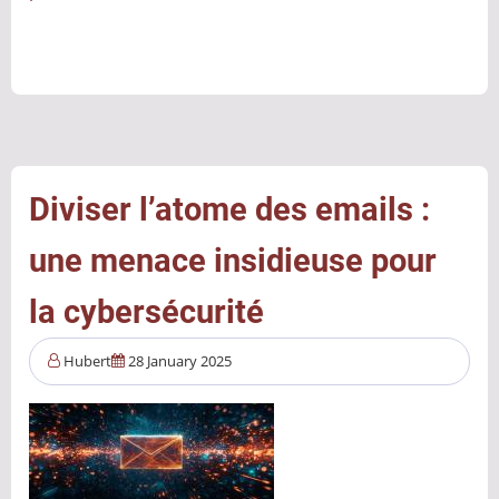
Flipper
Zero
:
gadget
de
cybersécurité
ou
Diviser l’atome des emails :
véritable
une menace insidieuse pour
outil
de
la cybersécurité
hacking
?
Hubert
28 January 2025