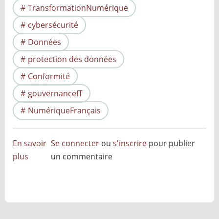
TransformationNumérique
cybersécurité
Données
protection des données
Conformité
gouvernanceIT
NumériqueFrançais
En savoir
Se connecter
ou
s'inscrire
pour publier
plus
sur
un commentaire
Remplacement
de
Microsoft
Teams