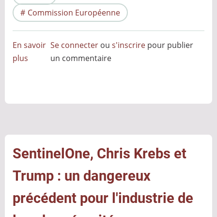
Commission Européenne
En savoir
Se connecter
ou
s'inscrire
pour publier
plus
sur
un commentaire
La
révision
de
l'EU
Cybersecurity
Act
SentinelOne, Chris Krebs et
Trump : un dangereux
précédent pour l'industrie de