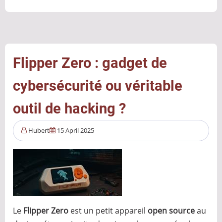
Krebs
et
Trump
:
un
Flipper Zero : gadget de
dangereux
cybersécurité ou véritable
précédent
pour
outil de hacking ?
l'industrie
de
Hubert
15 April 2025
la
cybersécurité
Le
Flipper Zero
est un petit appareil
open source
au