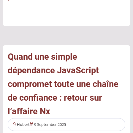
Vibe
Coding
:
quand
l’intelligence
artificielle
code
Quand une simple
à
dépendance JavaScript
votre
place,
compromet toute une chaîne
entre
révolution
de confiance : retour sur
et
l’affaire Nx
nouveaux
risques
Hubert
9 September 2025
cyber