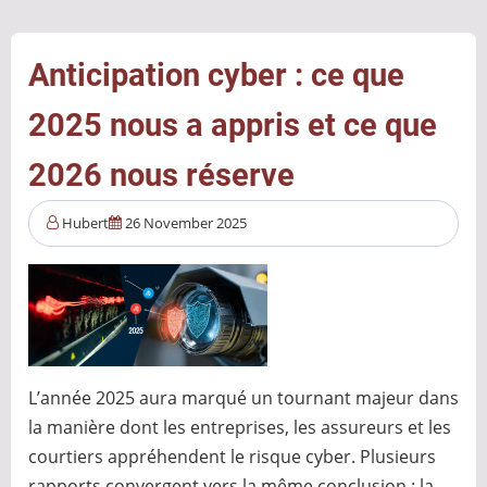
dans
l’administration
française
Anticipation cyber : ce que
:
2025 nous a appris et ce que
un
tournant
2026 nous réserve
stratégique
pour
Hubert
26 November 2025
la
souveraineté
numérique
L’année 2025 aura marqué un tournant majeur dans
la manière dont les entreprises, les assureurs et les
courtiers appréhendent le risque cyber. Plusieurs
rapports convergent vers la même conclusion : la