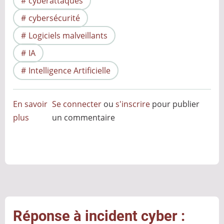
cyberattaques
cybersécurité
Logiciels malveillants
IA
Intelligence Artificielle
En savoir
Se connecter
ou
s'inscrire
pour publier
plus
sur
un commentaire
Quand
une
simple
dépendance
JavaScript
compromet
toute
Réponse à incident cyber :