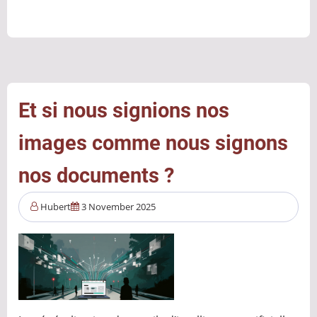
cyber
:
ce
que
2025
nous
Et si nous signions nos
a
images comme nous signons
appris
et
nos documents ?
ce
que
Hubert
3 November 2025
2026
nous
réserve