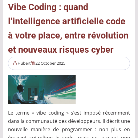
comme
Vibe Coding : quand
nous
l’intelligence artificielle code
signons
nos
à votre place, entre révolution
documents
?
et nouveaux risques cyber
Hubert
22 October 2025
Le terme « vibe coding » s’est imposé récemment
dans la communauté des développeurs. Il décrit une
nouvelle manière de programmer : non plus en
écrivant soi-même le code, mais en laissant une