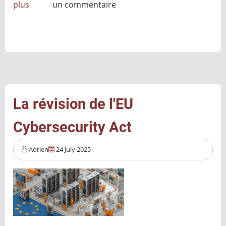
plus
sur
un commentaire
Réponse
à
incident
cyber
:
retour
d’expérience
La révision de l'EU
sur
Cybersecurity Act
un
métier
Adrien
24 July 2025
d’urgence,
de
précision…
et
de
passion