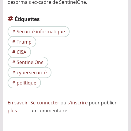
désormais ex-cadre de SentinelOne.
Étiquettes
Sécurité informatique
Trump
CISA
SentinelOne
cybersécurité
politique
En savoir
Se connecter
ou
s'inscrire
pour publier
plus
sur
un commentaire
SentinelOne,
Chris